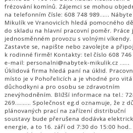
frézování komínů. Zájemci se mohou objed
na telefonním čísle: 608 748 989…… Nábyte
Mikulík ve Vranovicích hledá pomocného dě
do skladu na hlavní pracovní poměr. Práce j
jednosměnném provozu s volnými víkendy.
Zastavte se, napište nebo zavolejte a připo
k rodinné firmě! Kontakty: tel číslo 608 746
e-mail: personalni@nabytek-mikulik.cz ……
Úklidová firma hledá paní na úklid. Pracovn
místo je v Pohořelicích a je vhodné pro vitá
důchodkyni a pro osobu se zdravotním
znevýhodněním. Bližší informace na tel.: 7
269………. Společnost eg.d oznamuje, že z d
plánovaných prací na zařízení distribuční
soustavy bude přerušena dodávka elektric
energie, a to 16. září od 7:30 do 15:00 hod..