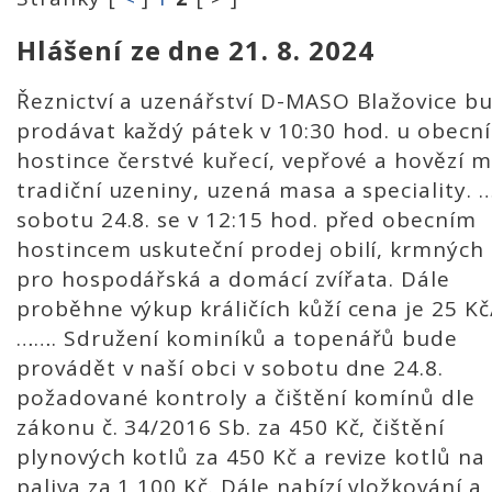
Hlášení ze dne 21. 8. 2024
Řeznictví a uzenářství D-MASO Blažovice b
prodávat každý pátek v 10:30 hod. u obecn
hostince čerstvé kuřecí, vepřové a hovězí 
tradiční uzeniny, uzená masa a speciality. 
sobotu 24.8. se v 12:15 hod. před obecním
hostincem uskuteční prodej obilí, krmných
pro hospodářská a domácí zvířata. Dále
proběhne výkup králičích kůží cena je 25 Kč
……. Sdružení kominíků a topenářů bude
provádět v naší obci v sobotu dne 24.8.
požadované kontroly a čištění komínů dle
zákonu č. 34/2016 Sb. za 450 Kč, čištění
plynových kotlů za 450 Kč a revize kotlů na
paliva za 1 100 Kč. Dále nabízí vložkování a