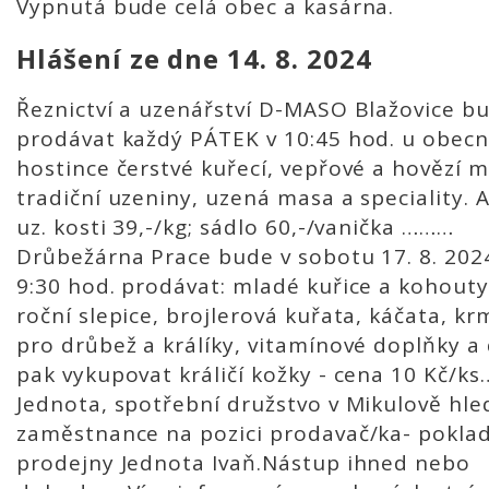
Vypnutá bude celá obec a kasárna.
Hlášení ze dne 14. 8. 2024
Řeznictví a uzenářství D-MASO Blažovice b
prodávat každý PÁTEK v 10:45 hod. u obec
hostince čerstvé kuřecí, vepřové a hovězí 
tradiční uzeniny, uzená masa a speciality. A
uz. kosti 39,-/kg; sádlo 60,-/vanička ………
Drůbežárna Prace bude v sobotu 17. 8. 202
9:30 hod. prodávat: mladé kuřice a kohouty
roční slepice, brojlerová kuřata, káčata, kr
pro drůbež a králíky, vitamínové doplňky a
pak vykupovat králičí kožky - cena 10 Kč/ks
Jednota, spotřební družstvo v Mikulově hle
zaměstnance na pozici prodavač/ka- pokla
prodejny Jednota Ivaň.Nástup ihned nebo