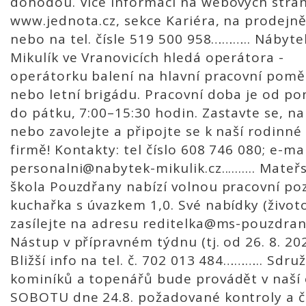
dohodou. Více informací na webových strá
www.jednota.cz, sekce Kariéra, na prodejn
nebo na tel. čísle 519 500 958……….. Nábyte
Mikulík ve Vranovicích hledá operátora -
operátorku balení na hlavní pracovní pomě
nebo letní brigádu. Pracovní doba je od po
do pátku, 7:00–15:30 hodin. Zastavte se, na
nebo zavolejte a připojte se k naší rodinné
firmě! Kontakty: tel číslo 608 746 080; e-mai
personalni@nabytek-mikulik.cz.......... Mateř
škola Pouzdřany nabízí volnou pracovní pozi
kuchařka s úvazkem 1,0. Své nabídky (životo
zasílejte na adresu reditelka@ms-pouzdran
Nástup v přípravném týdnu (tj. od 26. 8. 202
Bližší info na tel. č. 702 013 484……….. Sdru
kominíků a topenářů bude provádět v naší 
SOBOTU dne 24.8. požadované kontroly a č