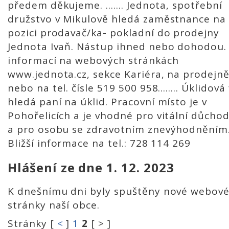
předem děkujeme. ....... Jednota, spotřební
družstvo v Mikulově hledá zaměstnance na
pozici prodavač/ka- pokladní do prodejny
Jednota Ivaň. Nástup ihned nebo dohodou. 
informací na webových stránkách
www.jednota.cz, sekce Kariéra, na prodejn
nebo na tel. čísle 519 500 958........ Úklidová
hledá paní na úklid. Pracovní místo je v
Pohořelicích a je vhodné pro vitální důcho
a pro osobu se zdravotním znevýhodněním
Bližší informace na tel.: 728 114 269
Hlášení ze dne 1. 12. 2023
K dnešnímu dni byly spuštěny nové webov
stránky naší obce.
Stránky [
<
]
1
2
[ > ]